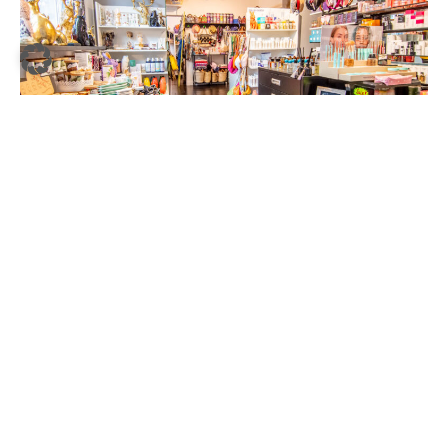
Shop
Geheimtipps sind unsere Leidenschaft
Auf der Suche nach den neuesten Beauty-Trends bereisen wir
die ganze Welt, um Ihre Lieblingsprodukte zu finden. Besuchen
Sie unseren Concept-Store und entdecken Sie die schönsten
Duftkerzen, wunderbare Beauty-Trends, erlesene und
besondere Düfte, die besten Soul-Geschenke, nachhaltige
Kindermode und Kosmetik-Produkte, von denen viele nur selten
in Hamburg zu finden sind