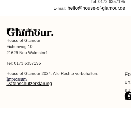
Tel: 0173 6357195
hello@house-of-glamour.de
E-mail:
Glamour.
Entdecke deinen
House of Glamour
Eichenweg 10
21629 Neu Wulmstorf
Tel: 0173 6357195
House of Glamour 2024. Alle Rechte vorbehalten.
Fo
Impressum
un
Datenschutzerklärung
au
In