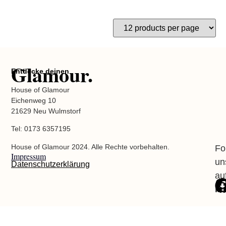
Glamour.
Entdecke deinen
House of Glamour
Eichenweg 10
21629 Neu Wulmstorf
Tel: 0173 6357195
House of Glamour 2024. Alle Rechte vorbehalten.
Fo
Impressum
un
Datenschutzerklärung
au
In