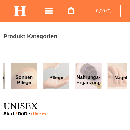
0,00
€
Produkt Kategorien
Sonnen
Nahrungs-
Pflege
Nägel
Pflege
Ergänzung
UNISEX
Start
Düfte
/
/ Unisex