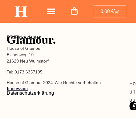
0,00
€
Glamour.
Entdecke deinen
House of Glamour
Eichenweg 10
21629 Neu Wulmstorf
Tel: 0173 6357195
House of Glamour 2024. Alle Rechte vorbehalten.
Fo
Impressum
un
Datenschutzerklärung
au
In