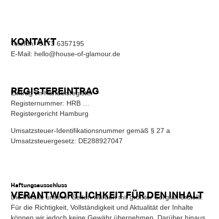
KONTAKT
Telefon: 0173 6357195
E-Mail: hello@house-of-glamour.de
REGISTEREINTRAG
Eintrag im Handelsregister
Registernummer: HRB …
Registergericht Hamburg
Umsatzsteuer-Identifikationsnummer gemäß § 27 a
Umsatzsteuergesetz: DE288927047
Haftungsausschluss
VERANTWORTLICHKEIT FÜR DEN INHALT
Die Inhalte unserer Seiten wurden mit größter Sorgfalt erstellt.
Für die Richtigkeit, Vollständigkeit und Aktualität der Inhalte
können wir jedoch keine Gewähr übernehmen. Darüber hinaus