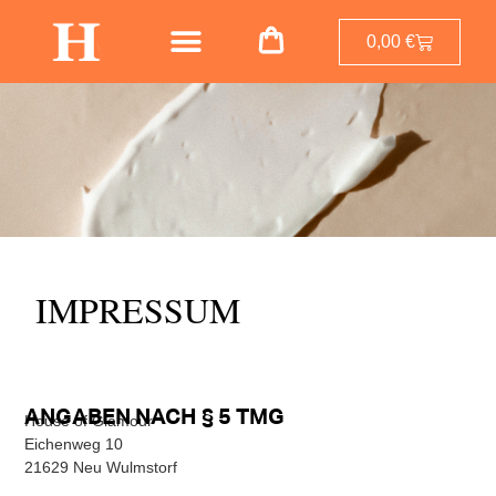
0,00
€
IMPRESSUM
ANGABEN NACH § 5 TMG
House of Glamour
Eichenweg 10
21629 Neu Wulmstorf