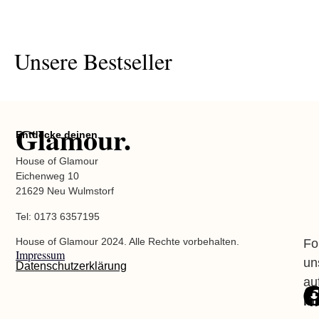
Unsere Bestseller
Glamour.
Entdecke deinen
House of Glamour
Eichenweg 10
21629 Neu Wulmstorf
Tel: 0173 6357195
House of Glamour 2024. Alle Rechte vorbehalten.
Fo
Impressum
un
Datenschutzerklärung
au
In