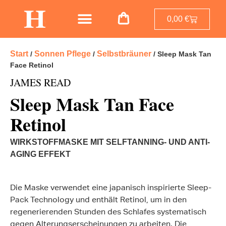
0,00
€
Start
Sonnen Pflege
Selbstbräuner
/
/
/ Sleep Mask Tan
Face Retinol
JAMES READ
Sleep Mask Tan Face
Retinol
WIRKSTOFFMASKE MIT SELFTANNING- UND ANTI-
AGING EFFEKT
Die Maske verwendet eine japanisch inspirierte Sleep-
Pack Technology und enthält Retinol, um in den
regenerierenden Stunden des Schlafes systematisch
gegen Alterungserscheinungen zu arbeiten. Die