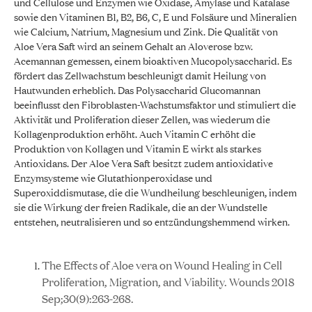
und Cellulose und Enzymen wie Oxidase, Amylase und Katalase
sowie den Vitaminen B1, B2, B6, C, E und Folsäure und Mineralien
wie Calcium, Natrium, Magnesium und Zink. Die Qualität von
Aloe Vera Saft wird an seinem Gehalt an Aloverose bzw.
Acemannan gemessen, einem bioaktiven Mucopolysaccharid. Es
fördert das Zellwachstum beschleunigt damit Heilung von
Hautwunden erheblich. Das Polysaccharid Glucomannan
beeinflusst den Fibroblasten-Wachstumsfaktor und stimuliert die
Aktivität und Proliferation dieser Zellen, was wiederum die
Kollagenproduktion erhöht. Auch Vitamin C erhöht die
Produktion von Kollagen und Vitamin E wirkt als starkes
Antioxidans. Der Aloe Vera Saft besitzt zudem antioxidative
Enzymsysteme wie Glutathionperoxidase und
Superoxiddismutase, die die Wundheilung beschleunigen, indem
sie die Wirkung der freien Radikale, die an der Wundstelle
entstehen, neutralisieren und so entzündungshemmend wirken.
The Effects of Aloe vera on Wound Healing in Cell
Proliferation, Migration, and Viability. Wounds 2018
Sep;30(9):263-268.