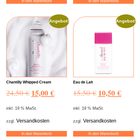
In den Warenkorb
In den Warenkorb
Angebot!
Angebot!
Chantilly Whipped Cream
Eau de Lait
15,00
€
10,50
€
24,50
€
15,50
€
inkl. 19 % MwSt.
inkl. 19 % MwSt.
Versandkosten
Versandkosten
zzgl.
zzgl.
In den Warenkorb
In den Warenkorb