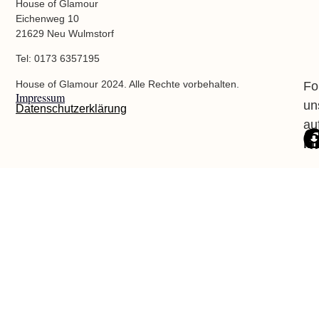
House of Glamour
Eichenweg 10
21629 Neu Wulmstorf
Tel: 0173 6357195
House of Glamour 2024. Alle Rechte vorbehalten.
Fo
Impressum
un
Datenschutzerklärung
au
In