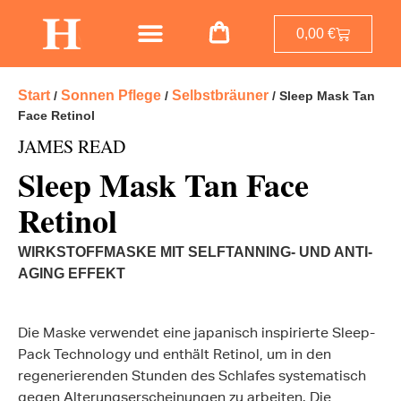
0,00
€
Start
Sonnen Pflege
Selbstbräuner
/
/
/ Sleep Mask Tan
Face Retinol
JAMES READ
Sleep Mask Tan Face
Retinol
WIRKSTOFFMASKE MIT SELFTANNING- UND ANTI-
AGING EFFEKT
Die Maske verwendet eine japanisch inspirierte Sleep-
Pack Technology und enthält Retinol, um in den
regenerierenden Stunden des Schlafes systematisch
gegen Alterungserscheinungen zu arbeiten. Die