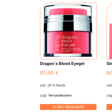
Dragon´s Blood Eyegel
St
85,00
€
6
inkl. 19 % MwSt.
ink
zzgl.
Versandkosten
zzg
In den Warenkorb