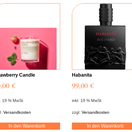
rawberry Candle
Habanita
0,00
€
99,00
€
l. 19 % MwSt.
inkl. 19 % MwSt.
l.
Versandkosten
zzgl.
Versandkosten
In den Warenkorb
In den Warenkorb