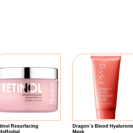
tinol Resurfacing
Dragon´s Blood Hyaluroni
dsRodial
Mask