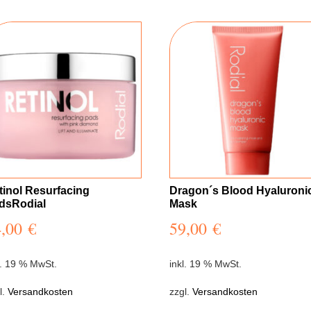
tinol Resurfacing
Dragon´s Blood Hyaluroni
dsRodial
Mask
4,00
€
59,00
€
l. 19 % MwSt.
inkl. 19 % MwSt.
l.
Versandkosten
zzgl.
Versandkosten