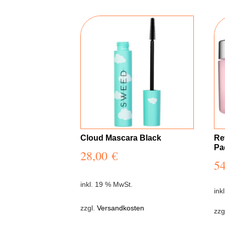
Cloud Mascara Black
Re
Pa
28,00
€
5
inkl. 19 % MwSt.
ink
zzgl.
Versandkosten
zzg