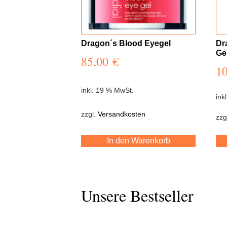
Dragon´s Blood Eyegel
Dr
Ge
85,00
€
1
inkl. 19 % MwSt.
ink
zzgl.
Versandkosten
zzg
In den Warenkorb
Unsere Bestseller