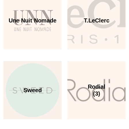
Une Nuit Nomade
T.LeClerc
Rodial
Sweed
(3)