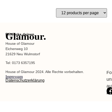
Glamour.
Entdecke deinen
House of Glamour
Eichenweg 10
21629 Neu Wulmstorf
Tel: 0173 6357195
House of Glamour 2024. Alle Rechte vorbehalten.
Fo
Impressum
un
Datenschutzerklärung
au
In