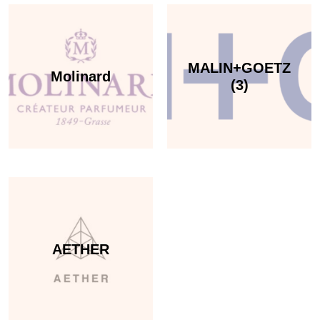
MALIN+GOETZ
Molinard
(3)
AETHER