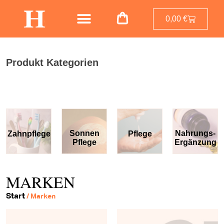
0,00
€
Produkt Kategorien
Sonnen
Nahrungs-
lege
Pflege
Näge
Pflege
Ergänzung
MARKEN
Start
/ Marken