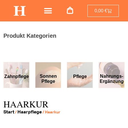
0,00
€
Produkt Kategorien
Sonnen
Nahrungs-
Zahnpflege
Pflege
Pflege
Ergänzung
HAARKUR
Start
Haarpflege
/
/ Haarkur