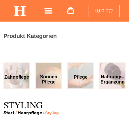
0,00
€
Produkt Kategorien
Sonnen
Nahrungs-
Zahnpflege
Pflege
Pflege
Ergänzung
STYLING
Start
Haarpflege
/
/ Styling