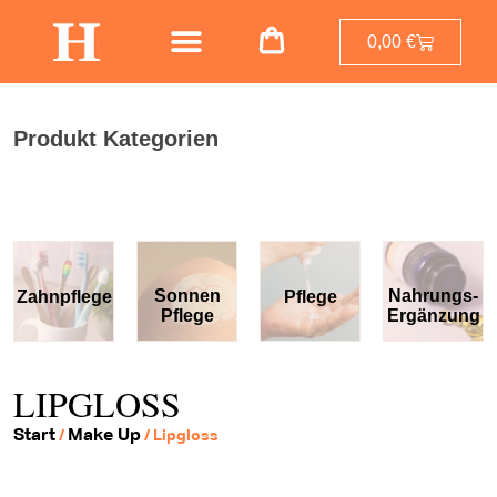
0,00
€
Produkt Kategorien
Sonnen
Nahrungs-
Zahnpflege
Pflege
Pflege
Ergänzung
LIPGLOSS
Start
Make Up
/
/ Lipgloss