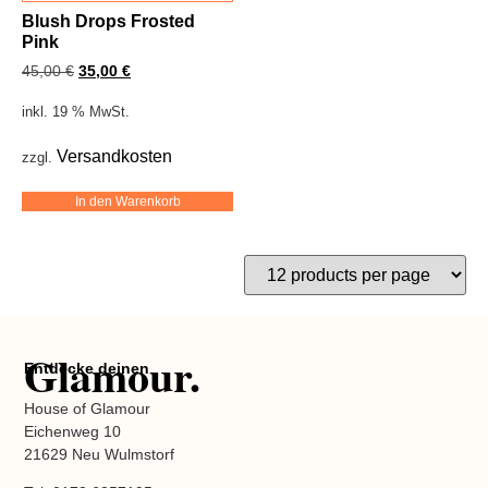
Blush Drops Frosted
Pink
45,00
€
35,00
€
inkl. 19 % MwSt.
Versandkosten
zzgl.
In den Warenkorb
Glamour.
Entdecke deinen
House of Glamour
Eichenweg 10
21629 Neu Wulmstorf