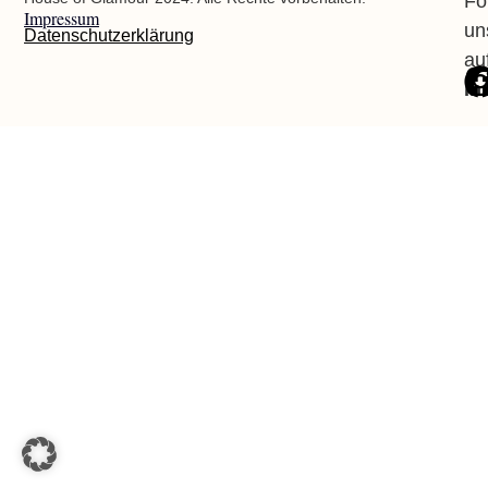
Fo
Impressum
un
Datenschutzerklärung
au
In