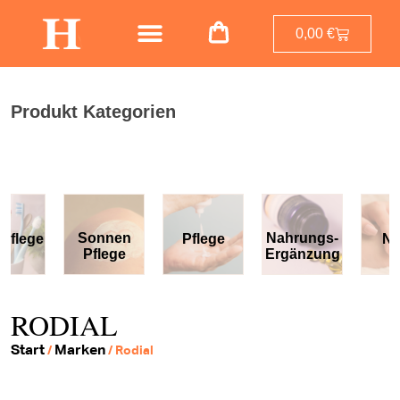
0,00
€
Produkt Kategorien
Sonnen
Nahrungs-
Pflege
Nägel
Pflege
Ergänzung
RODIAL
Start
Marken
/
/ Rodial