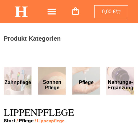
0,00
€
Produkt Kategorien
Sonnen
Nahrungs-
Zahnpflege
Pflege
Pflege
Ergänzung
LIPPENPFLEGE
Start
Pflege
/
/ Lippenpflege