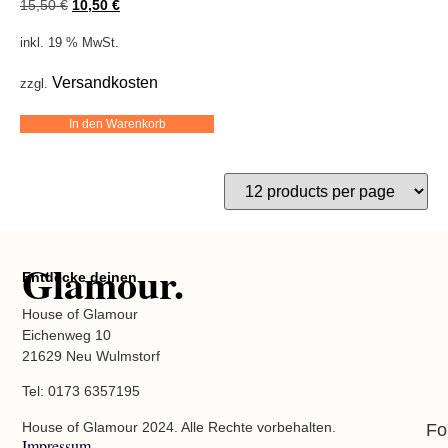
15,50
€
10,50
€
inkl. 19 % MwSt.
Versandkosten
zzgl.
In den Warenkorb
Glamour.
Entdecke deinen
House of Glamour
Eichenweg 10
21629 Neu Wulmstorf
Tel: 0173 6357195
House of Glamour 2024. Alle Rechte vorbehalten.
Fo
Impressum