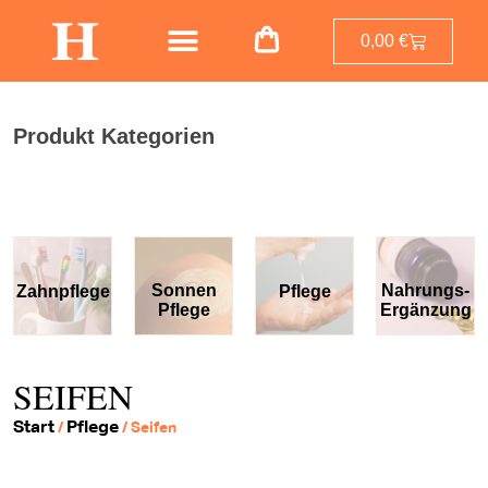
0,00
€
Produkt Kategorien
Sonnen
Nahrungs-
Zahnpflege
Pflege
Pflege
Ergänzung
SEIFEN
Start
Pflege
/
/ Seifen