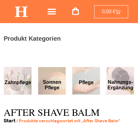
0,00
€
Produkt Kategorien
Sonnen
Nahrungs-
Zahnpflege
Pflege
Pflege
Ergänzung
AFTER SHAVE BALM
Start
/ Produkte verschlagwortet mit „After Shave Balm“