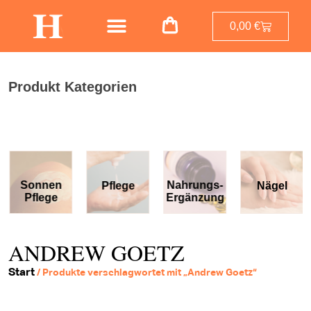
0,00
€
Produkt Kategorien
Sonnen
Nahrungs-
Pflege
Nägel
Pflege
Ergänzung
ANDREW GOETZ
Start
/ Produkte verschlagwortet mit „Andrew Goetz“