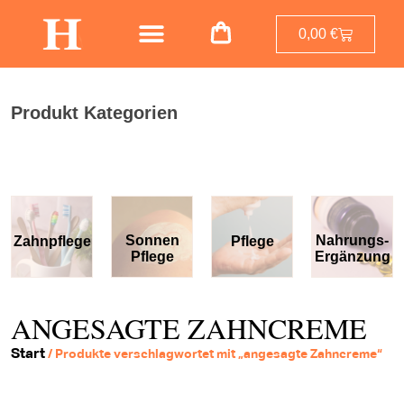
0,00
€
Produkt Kategorien
Sonnen
Nahrungs-
pflege
Pflege
Nä
Pflege
Ergänzung
ANGESAGTE ZAHNCREME
Start
/ Produkte verschlagwortet mit „angesagte Zahncreme“