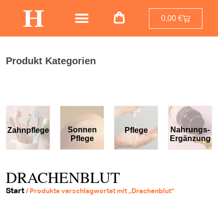
0,00
€
Produkt Kategorien
Sonnen
Nahrungs-
Zahnpflege
Pflege
Pflege
Ergänzung
DRACHENBLUT
Start
/ Produkte verschlagwortet mit „Drachenblut“