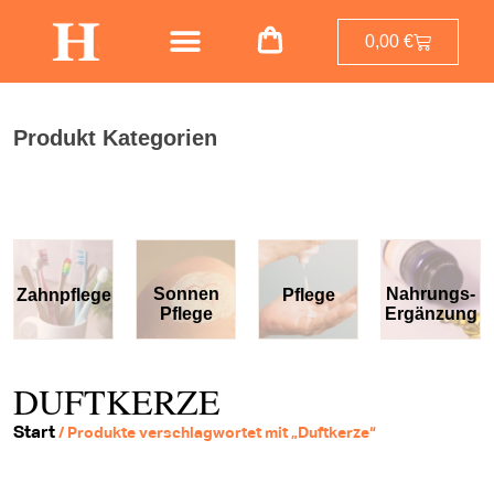
0,00
€
Produkt Kategorien
Sonnen
Nahrungs-
Zahnpflege
Pflege
Pflege
Ergänzung
DUFTKERZE
Start
/ Produkte verschlagwortet mit „Duftkerze“