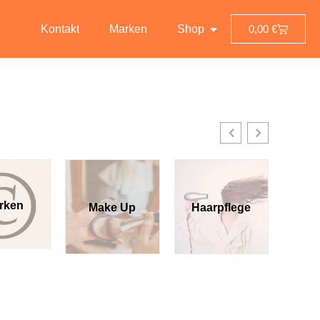
Kontakt
Marken
Shop
0,00
€
rken
Make Up
Haarpflege