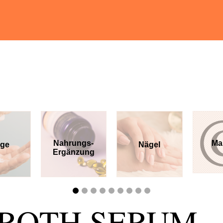
Nahrungs-
Ma
ege
Nägel
Ergänzung
GROTH SERUM