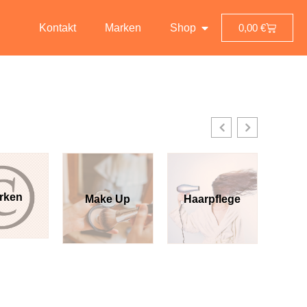
Kontakt
Marken
Shop
0,00
€
Make Up
Haarpflege
Düfte