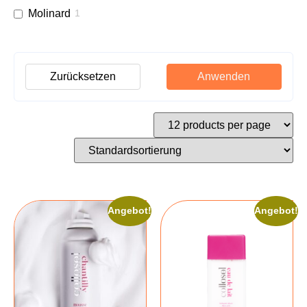
Molinard
1
Zurücksetzen
Anwenden
Angebot!
Angebot!