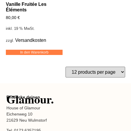
Vanille Fruitée Les
Éléments
80,00
€
inkl. 19 % MwSt.
Versandkosten
zzgl.
In den Warenkorb
Glamour.
Entdecke deinen
House of Glamour
Eichenweg 10
21629 Neu Wulmstorf
Tel: 0173 6357195