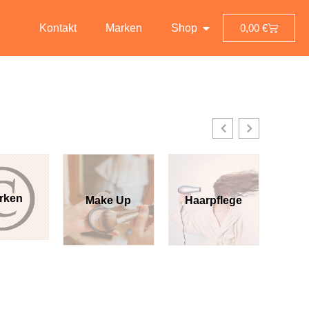
Kontakt
Marken
Shop
0,00
€
rken
Make Up
Haarpflege