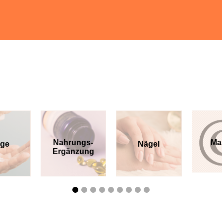
Nahrungs-
Ma
ege
Nägel
Ergänzung