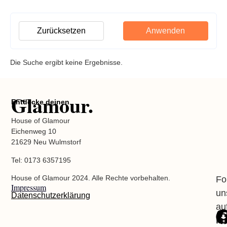
Zurücksetzen
Anwenden
Die Suche ergibt keine Ergebnisse.
Glamour.
Entdecke deinen
House of Glamour
Eichenweg 10
21629 Neu Wulmstorf
Tel: 0173 6357195
House of Glamour 2024. Alle Rechte vorbehalten.
Fo
Impressum
un
Datenschutzerklärung
au
In