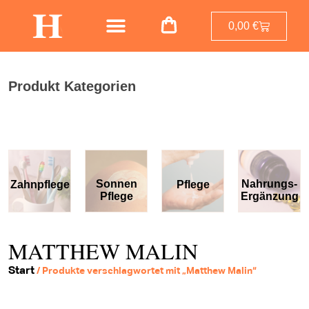
0,00
€
Produkt Kategorien
Sonnen
Nahrungs-
Zahnpflege
Pflege
Pflege
Ergänzung
MATTHEW MALIN
Start
/ Produkte verschlagwortet mit „Matthew Malin“