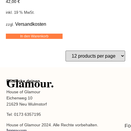
42,00
€
inkl. 19 % MwSt.
Versandkosten
zzgl.
In den Warenkorb
Glamour.
Entdecke deinen
House of Glamour
Eichenweg 10
21629 Neu Wulmstorf
Tel: 0173 6357195
House of Glamour 2024. Alle Rechte vorbehalten.
Fo
Impressum