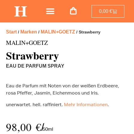
0,00
€
Start
Marken
MALIN+GOETZ
/
/
/ Strawberry
MALIN+GOETZ
Strawberry
EAU DE PARFUM SPRAY
Eau de Parfum mit Noten von der weißen Erdbeere,
rosa Pfeffer, Jasmin, Eichenmoos und Iris.
unerwartet. hell. raffiniert.
Mehr Informationen
.
98,00
€
/
50ml