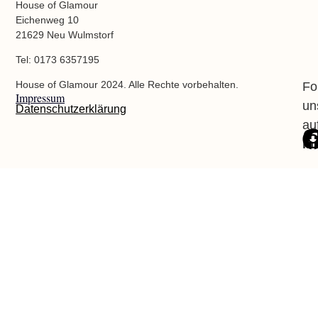
House of Glamour
Eichenweg 10
21629 Neu Wulmstorf
Tel: 0173 6357195
House of Glamour 2024. Alle Rechte vorbehalten.
Fo
Impressum
un
Datenschutzerklärung
au
In