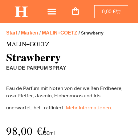
0,00
€
Start
Marken
MALIN+GOETZ
/
/
/ Strawberry
MALIN+GOETZ
Strawberry
EAU DE PARFUM SPRAY
Eau de Parfum mit Noten von der weißen Erdbeere,
rosa Pfeffer, Jasmin, Eichenmoos und Iris.
unerwartet. hell. raffiniert.
Mehr Informationen
.
98,00
€
/
50ml